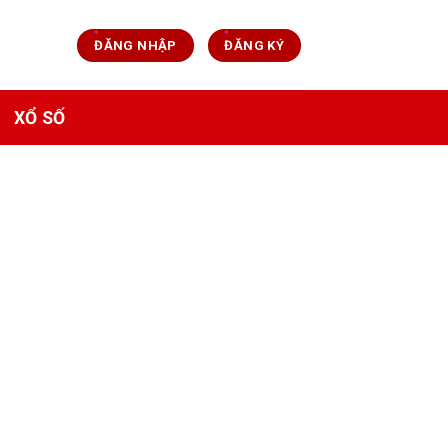
ĐĂNG NHẬP
ĐĂNG KÝ
XỔ SỐ