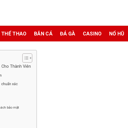
THỂ THAO
BẮN CÁ
ĐÁ GÀ
CASINO
NỔ HŨ
n Cho Thành Viên
àn
g chuẩn xác
 sách bảo mật